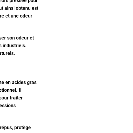
alors pressée pour
ut ainsi obtenu est
tre et une odeur
ser son odeur et
 industriels.
turels.
sse en acides gras
tionnel. Il
our traiter
ressions
crépus, protège