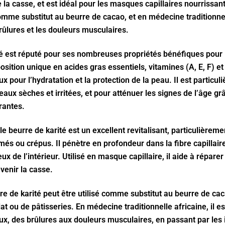
 la casse, et est idéal pour les masques capillaires nourrissants
comme substitut au beurre de cacao, et en médecine traditionnel
rûlures et les douleurs musculaires.
té est réputé pour ses nombreuses propriétés bénéfiques pour l
ition unique en acides gras essentiels, vitamines (A, E, F) et
eux pour l’hydratation et la protection de la peau. Il est particu
eaux sèches et irritées, et pour atténuer les signes de l’âge gr
rantes.
le beurre de karité est un excellent revitalisant, particulièrem
és ou crépus. Il pénètre en profondeur dans la fibre capillaire
eux de l’intérieur. Utilisé en masque capillaire, il aide à réparer
venir la casse.
rre de karité peut être utilisé comme substitut au beurre de ca
at ou de pâtisseries. En médecine traditionnelle africaine, il 
x, des brûlures aux douleurs musculaires, en passant par les i