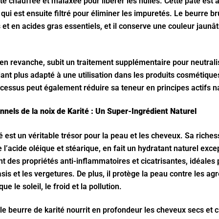
ite chauffée et malaxée pour libérer les huiles. Cette pâte est 
 qui est ensuite filtré pour éliminer les impuretés. Le beurre br
 et en acides gras essentiels, et il conserve une couleur jaunâ
 en revanche, subit un traitement supplémentaire pour neutrali
dant plus adapté à une utilisation dans les produits cosmétiques
cessus peut également réduire sa teneur en principes actifs na
nnels de la noix de Karité : Un Super-Ingrédient Naturel
é est un véritable trésor pour la peau et les cheveux. Sa riche
l’acide oléique et stéarique, en fait un hydratant naturel excep
des propriétés anti-inflammatoires et cicatrisantes, idéales p
asis et les vergetures. De plus, il protège la peau contre les ag
ue le soleil, le froid et la pollution.
le beurre de karité nourrit en profondeur les cheveux secs et 