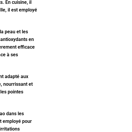
. En cuisine, il
le, il est employé
a peau et les
 antioxydants en
lièrement efficace
âce à ses
ent adapté aux
, nourrissant et
 les pointes
cao dans les
est employé pour
rritations