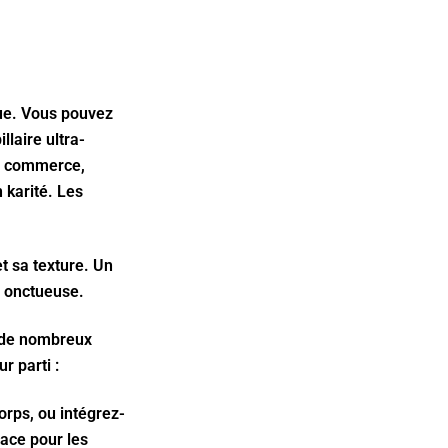
que. Vous pouvez
laire ultra-
du commerce,
n karité. Les
t sa texture. Un
e onctueuse.
s de nombreux
r parti :
orps, ou intégrez-
cace pour les