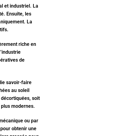
l et industriel. La
é. Ensuite, les
caniquement. La
tifs.
ièrement riche en
’industrie
pératives de
ie savoir-faire
hées au soleil
 décortiquées, soit
ns plus modernes.
n mécanique ou par
 pour obtenir une