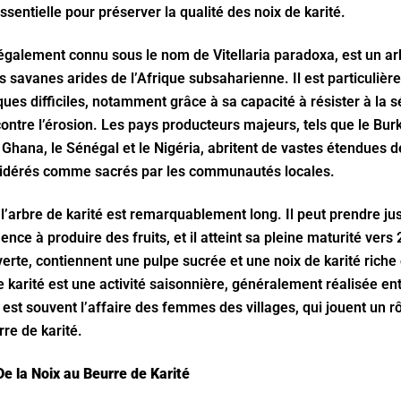
ssentielle pour préserver la qualité des noix de karité.
 également connu sous le nom de Vitellaria paradoxa, est un ar
s savanes arides de l’Afrique subsaharienne. Il est particuliè
ques difficiles, notamment grâce à sa capacité à résister à la 
contre l’érosion. Les pays producteurs majeurs, tels que le Burk
le Ghana, le Sénégal et le Nigéria, abritent de vastes étendues d
sidérés comme sacrés par les communautés locales.
 l’arbre de karité est remarquablement long. Il peut prendre j
ce à produire des fruits, et il atteint sa pleine maturité vers
 verte, contiennent une pulpe sucrée et une noix de karité riche 
e karité est une activité saisonnière, généralement réalisée en
 est souvent l’affaire des femmes des villages, qui jouent un rô
re de karité.
De la Noix au Beurre de Karité