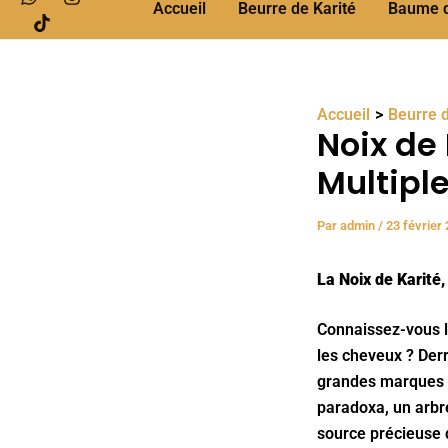
Accueil
Beurre de Karité
Baume de
Accueil
Beurre d
Noix de 
Multipl
Par
admin
/
23 février
La Noix de Karité
Connaissez-vous l’
les cheveux ? Derr
grandes marques s’
paradoxa, un arbr
source précieuse d