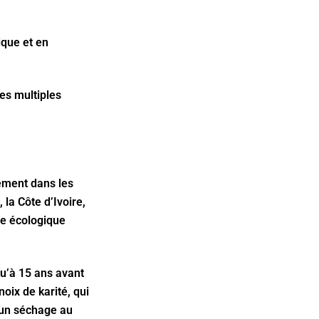
ique et en
ses multiples
lement dans les
 la Côte d’Ivoire,
ôle écologique
qu’à 15 ans avant
oix de karité, qui
d’un séchage au