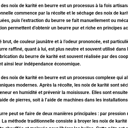
des noix de karité en beurre est un processus à la fois artisana
ionnelle commence par la récolte et le séchage des noix de karit
quées, puis l’extraction du beurre se fait manuellement ou mé
ation permettent d’obtenir un beurre pur et riche en principes ac
é brut, de couleur jaunâtre et à l’odeur prononcée, est particul
re raffiné, quant à lui, est plus neutre et souvent utilisé dans l
rication du beurre de karité est souvent réalisée par des coo
t ainsi leur indépendance économique.
des noix de karité en beurre est un processus complexe qui all
chniques modernes. Après la récolte, les noix de karité sont séc
teneur en humidité et prévenir la moisissure. Elles sont ensuite
ide de pierres, soit à l’aide de machines dans les installatio
urre peut se faire de deux manières principales : par pressio
. La méthode traditionnelle consiste à broyer les noix de karité