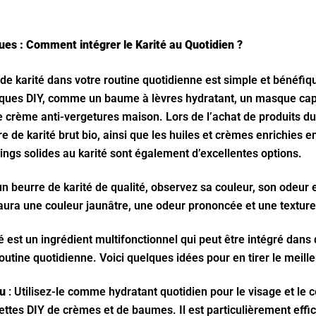
ques : Comment intégrer le Karité au Quotidien ?
 de karité dans votre routine quotidienne est simple et bénéfi
ques DIY, comme un baume à lèvres hydratant, un masque capil
e crème anti-vergetures maison. Lors de l’achat de produits 
re de karité brut bio, ainsi que les huiles et crèmes enrichies e
ngs solides au karité sont également d’excellentes options.
n beurre de karité de qualité, observez sa couleur, son odeur e
 aura une couleur jaunâtre, une odeur prononcée et une textur
é est un ingrédient multifonctionnel qui peut être intégré dan
outine quotidienne. Voici quelques idées pour en tirer le meilleu
au
: Utilisez-le comme hydratant quotidien pour le visage et le c
ettes DIY de crèmes et de baumes. Il est particulièrement effi