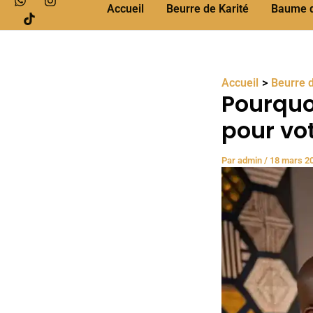
Accueil
Beurre de Karité
Baume de
Accueil
Beurre d
Pourquoi
pour vo
Par
admin
/
18 mars 2