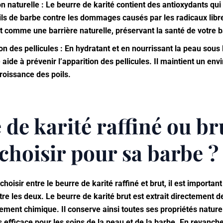
on naturelle : Le beurre de karité contient des antioxydants qui
oils de barbe contre les dommages causés par les radicaux libr
git comme une barrière naturelle, préservant la santé de votre 
on des pellicules : En hydratant et en nourrissant la peau sous 
 aide à prévenir l’apparition des pellicules. Il maintient un en
croissance des poils.
de karité raffiné ou bru
 choisir pour sa barbe ?
 choisir entre le beurre de karité raffiné et brut, il est import
tre les deux. Le beurre de karité brut est extrait directement d
tement chimique. Il conserve ainsi toutes ses propriétés naturel
efficace pour les soins de la peau et de la barbe. En revanche