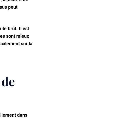
ssus peut
té brut. Il est
tes sont mieux
acilement sur la
 de
acilement dans