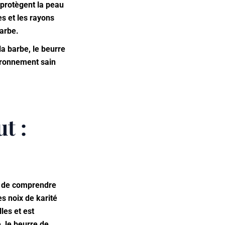
 protègent la peau
es et les rayons
barbe.
la barbe, le beurre
vironnement sain
t :
ant de comprendre
es noix de karité
les et est
, le beurre de