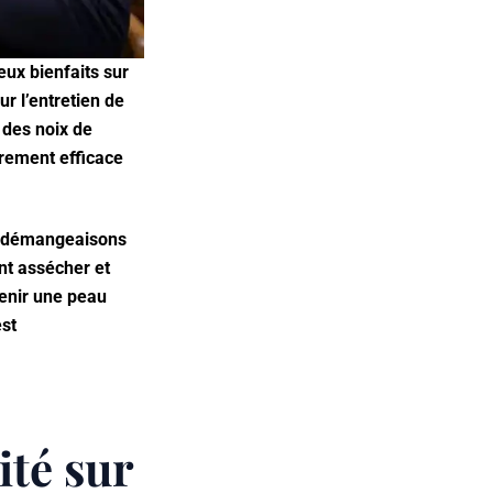
ux bienfaits sur
ur l’entretien de
t des noix de
ièrement efficace
es démangeaisons
nt assécher et
tenir une peau
est
ité sur