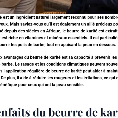
té est un ingrédient naturel largement reconnu pour ses nombre
veux. Mais saviez-vous qu’il est également un allié précieux po
isé depuis des siècles en Afrique, le beurre de karité est extrai
et est riche en vitamines et minéraux essentiels. Il est particul
ourrir les poils de barbe, tout en apaisant la peau en dessous.
ux avantages du beurre de karité est sa capacité à prévenir l
de barbe. Le rasage et les conditions climatiques peuvent souve
ais l’application régulière de beurre de karité peut aider à main
De plus, il aide à réduire les rougeurs et les irritations, ce qui 
énéfique pour ceux qui ont la peau sensible.
enfaits du beurre de kar