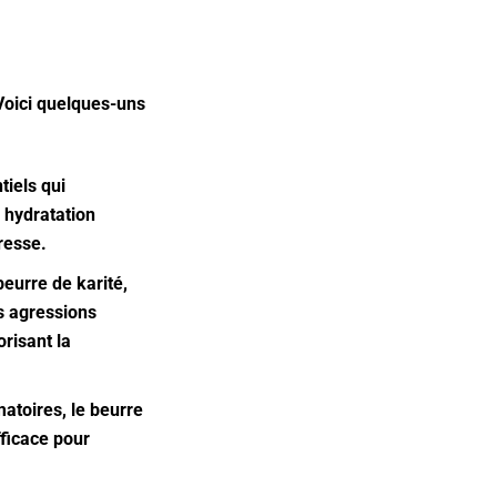
oici quelques-uns
tiels qui
 hydratation
eresse.
beurre de karité,
s agressions
orisant la
atoires, le beurre
fficace pour