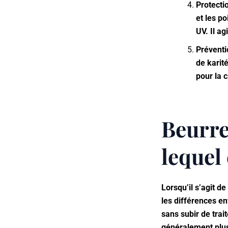
Protecti
et les p
UV. Il a
Préventi
de karité
pour la 
Beurre 
lequel
Lorsqu’il s’agit de
les différences en
sans subir de trai
généralement plus 