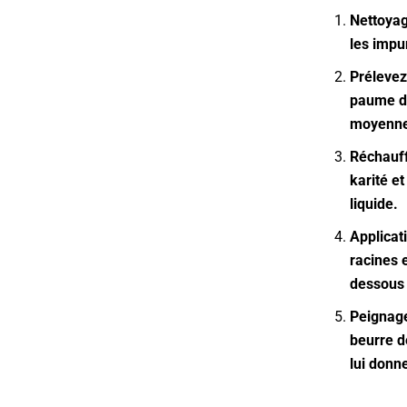
Nettoyag
les impu
Prélevez
paume de
moyenne
Réchauff
karité et
liquide.
Applicat
racines 
dessous 
Peignage
beurre d
lui donn