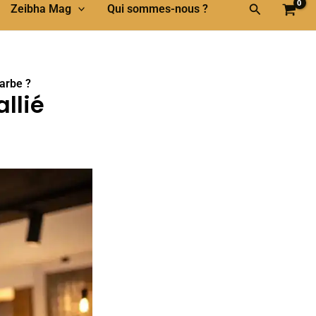
Rechercher
Zeibha Mag
Qui sommes-nous ?
barbe ?
allié