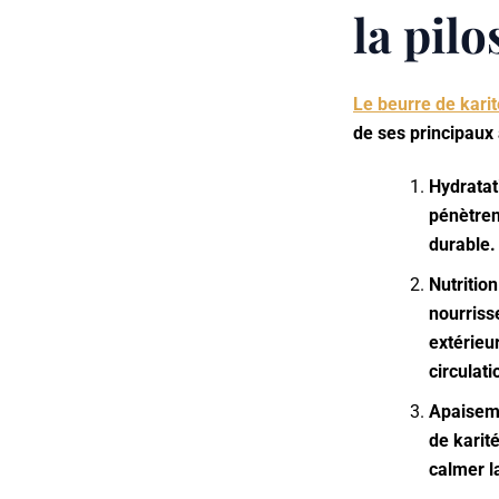
la pilo
Le beurre de karit
de ses principaux
Hydratat
pénètren
durable. 
Nutrition
nourriss
extérieu
circulat
Apaiseme
de karité
calmer l