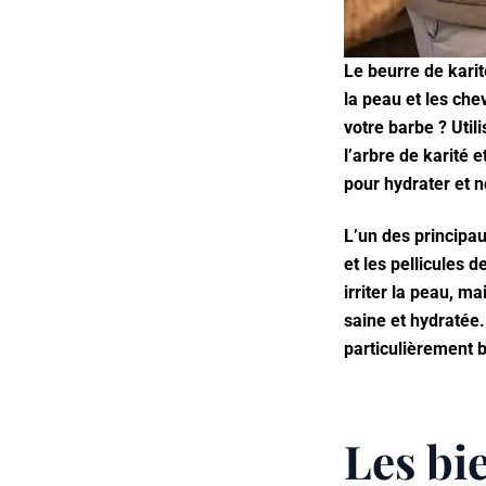
Le beurre de kari
la peau et les che
votre barbe ? Util
l’arbre de karité 
pour hydrater et n
L’un des principa
et les pellicules 
irriter la peau, m
saine et hydratée. 
particulièrement b
Les bi