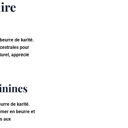
ire
beurre de karité.
cestrales pour
turel, apprécié
inines
urre de karité.
rmer en beurre et
es aux