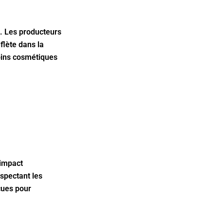
n. Les producteurs
flète dans la
soins cosmétiques
’impact
espectant les
çues pour