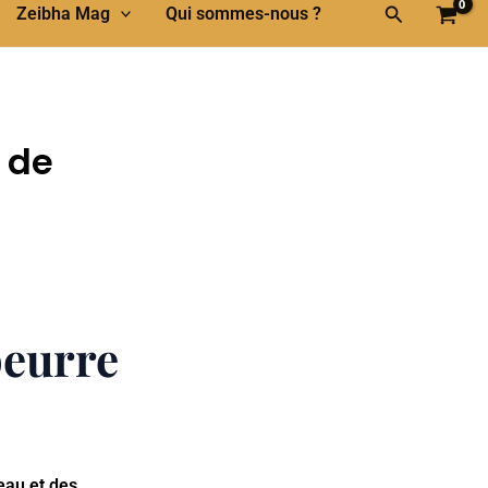
Rechercher
Zeibha Mag
Qui sommes-nous ?
e de
beurre
eau et des