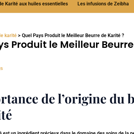
 Karité aux huiles essentielles
Les infusions de Zeibha
e karité
Quel Pays Produit le Meilleur Beurre de Karité ?
s Produit le Meilleur Beurr
25
rtance de l’origine du 
ité
é est un ingrédient précieux dans le domaine des soins de la p