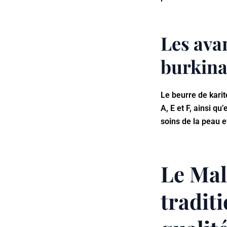
Les ava
burkin
Le beurre de karit
A, E et F, ainsi q
soins de la peau e
Le Mal
traditi