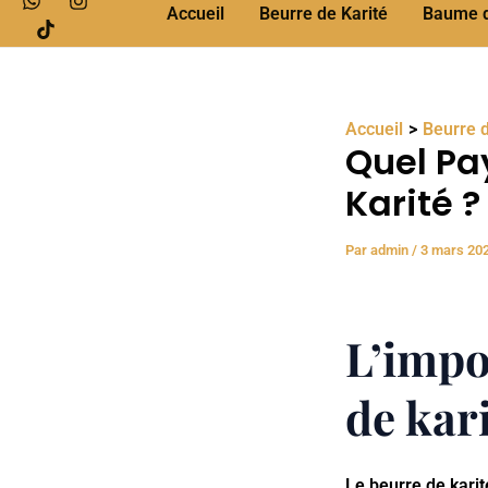
Accueil
Beurre de Karité
Baume de
Accueil
Beurre d
Quel Pay
Karité ?
Par
admin
/
3 mars 20
L’impo
de kar
Le beurre de karit